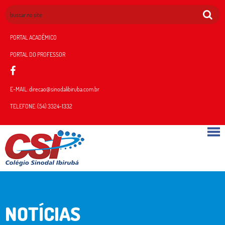
PORTAL ACADÊMICO
PORTAL DO PROFESSOR
E-MAIL:
direcao@sinodalibiruba.com.br
TELEFONE:
(54) 3324-1332
NOTÍCIAS